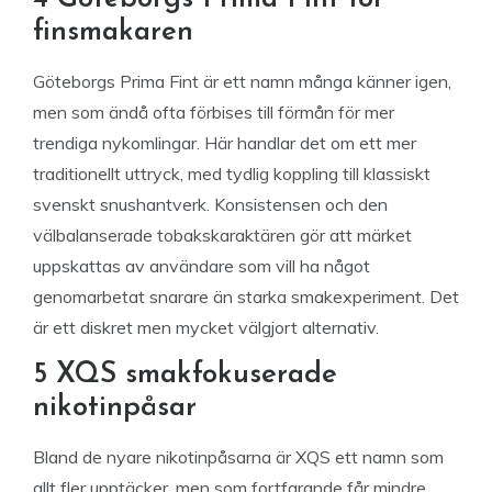
finsmakaren
Göteborgs Prima Fint är ett namn många känner igen,
men som ändå ofta förbises till förmån för mer
trendiga nykomlingar. Här handlar det om ett mer
traditionellt uttryck, med tydlig koppling till klassiskt
svenskt snushantverk. Konsistensen och den
välbalanserade tobakskaraktären gör att märket
uppskattas av användare som vill ha något
genomarbetat snarare än starka smakexperiment. Det
är ett diskret men mycket välgjort alternativ.
5 XQS smakfokuserade
nikotinpåsar
Bland de nyare nikotinpåsarna är XQS ett namn som
allt fler upptäcker, men som fortfarande får mindre