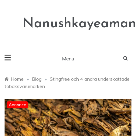
Skip
to
content
Nanushkayeaman
Menu
Home
»
Blog
»
Stingfree och 4 andra underskattade
tobaksvarumärken
Annonce