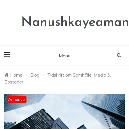
Skip
to
content
Nanushkayeaman
Menu
Home
»
Blog
»
Tidskrift om Samhälle, Media &
Bostäder
Annonce